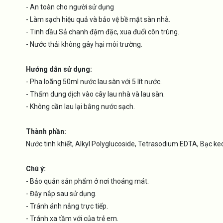
- An toàn cho người sử dụng
- Làm sạch hiệu quả và bảo vệ bề mặt sàn nhà.
- Tinh dầu Sả chanh đậm đặc, xua đuổi côn trùng.
- Nước thải không gây hại môi trường.
Hướng dẫn sử dụng:
- Pha loãng 50ml nước lau sàn với 5 lít nước.
- Thấm dung dịch vào cây lau nhà và lau sàn.
- Không cần lau lại bằng nước sạch.
Thành phần:
Nước tinh khiết, Alkyl Polyglucoside, Tetrasodium EDTA, Bạc k
Chú ý:
- Bảo quản sản phẩm ở nơi thoáng mát.
- Đậy nắp sau sử dụng.
- Tránh ánh nắng trực tiếp.
- Tránh xa tầm với của trẻ em.