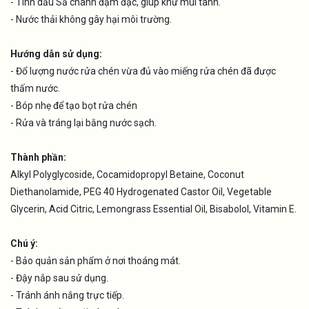
- Tinh dầu Sả chanh đậm đặc, giúp khử mùi tanh.
- Nước thải không gây hại môi trường.
Hướng dẫn sử dụng:
- Đổ lượng nước rửa chén vừa đủ vào miếng rửa chén đã được
thấm nước.
- Bóp nhẹ để tạo bọt rửa chén
- Rửa và tráng lại bằng nước sạch.
Thành phần:
Alkyl Polyglycoside, Cocamidopropyl Betaine, Coconut
Diethanolamide, PEG 40 Hydrogenated Castor Oil, Vegetable
Glycerin, Acid Citric, Lemongrass Essential Oil, Bisabolol, Vitamin E.
Chú ý:
- Bảo quản sản phẩm ở nơi thoáng mát.
- Đậy nắp sau sử dụng.
- Tránh ánh nắng trực tiếp.