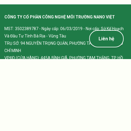
CÔNG TY CỔ PHẦN CÔNG NGHỆ MÔI TRƯỜNG NANO VIỆT
MST: 3502389787 - Ngày cấp: 06/03/2019 - Nơi cấp: Sở Kế Hoạch
Và Đầu Tư Tỉnh Bà Rịa - Vũng Tàu
Liên hệ
TRỤ SỞ: 94 NGUYỄN TRỌNG QUẢN, PHƯỜNG TAM THẮNG, TP. HỒ
CHÍ MINH
VPĐD (CỬA HÀNG): 445A BÌNH GIÃ, PHƯỜNG TAM THẮNG, TP. HỒ
CHÍ MINH
Hotline: 0939.022.556 - 0911.022.556 - 0785.977.739
Email: contact@nanoviet.vn
HỖ TRỢ KHÁCH HÀNG
Bảo Mật Thông Tin