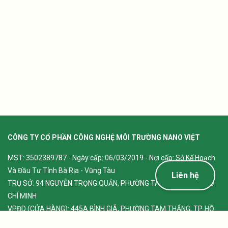
CÔNG TY CỔ PHẦN CÔNG NGHỆ MÔI TRƯỜNG NANO VIỆT
MST: 3502389787 - Ngày cấp: 06/03/2019 - Nơi cấp: Sở Kế Hoạch
Và Đầu Tư Tỉnh Bà Rịa - Vũng Tàu
Liên hệ
TRỤ SỞ: 94 NGUYỄN TRỌNG QUẢN, PHƯỜNG TAM THẮNG, TP. HỒ
CHÍ MINH
VPĐD (CỬA HÀNG): 445A BÌNH GIÃ, PHƯỜNG TAM THẮNG, TP. HỒ
CHÍ MINH