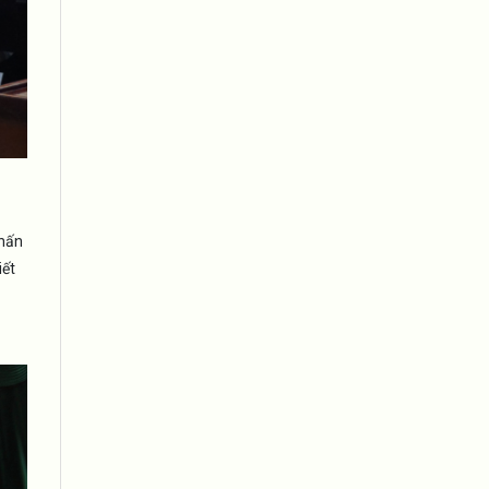
phấn
iết