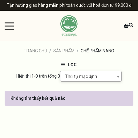
Tận hưởng giao hàng miễn phí toàn quốc với hoá đơn từ 99.000 đ
TRANG CHỦ
SẢN PHẨM
CHẾ PHẨM NANO
LỌC
Hiển thị 1-0 trên tổng 0
Thứ tự mặc định
DANH MỤC SẢN PHẨM
Không tìm thấy kết quả nào
Chăm sóc nhà cửa
Chăm sóc xe hơi
Chăm sóc sức khỏe
Chế Phẩm Nano