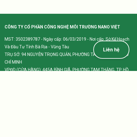
CÔNG TY CỔ PHẦN CÔNG NGHỆ MÔI TRƯỜNG NANO VIỆT
MST: 3502389787 - Ngày cấp: 06/03/2019 - Nơi cấp: Sở Kế Hoạch
Và Đầu Tư Tỉnh Bà Rịa - Vũng Tàu
Liên hệ
TRỤ SỞ: 94 NGUYỄN TRỌNG QUẢN, PHƯỜNG TAM THẮNG, TP. HỒ
CHÍ MINH
VPĐD (CỬA HÀNG): 445A BÌNH GIÃ, PHƯỜNG TAM THẮNG, TP. HỒ
CHÍ MINH
Hotline: 0939.022.556 - 0911.022.556 - 0785.977.739
Email: contact@nanoviet.vn
HỖ TRỢ KHÁCH HÀNG